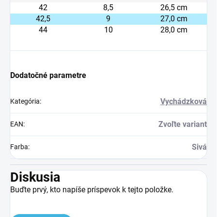
42
8,5
26,5 cm
42,5
9
27,0 cm
44
10
28,0 cm
Dodatočné parametre
Vychádzková
Kategória
:
Zvoľte variant
EAN
:
Sivá
Farba
:
Diskusia
Buďte prvý, kto napíše príspevok k tejto položke.