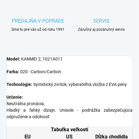
PREDAJŇA V POPRADE
SERVIS
Sme tu pre vás už od roku 1991
Záručný aj pozáručný servis
Model:
KANMEI 2, 1021A011
Farba:
020 - Carbon/Carbon
Technológie:
Syntetický zvršok, vyberateľná vložka z EVA peny
Určenie:
Neutrálna pronácia;
Hladký a ľahký dizajn. Unisole - podrážka zabezpečujúca
odpruženie a odolnosť.
Tabuľka veľkostí
EU
US
Dĺžka chodidla