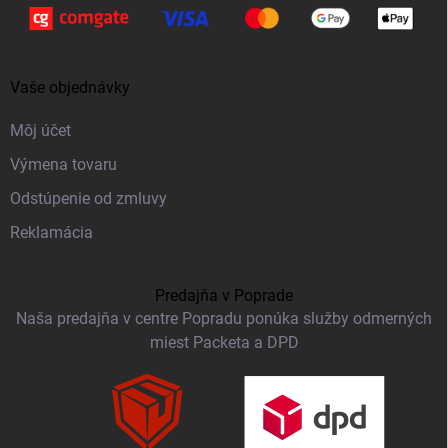
Vaše objednávky
Môj účet
Výmena tovaru
Odstúpenie od zmluvy
Reklamácia
Predajňa v Poprade
Naša predajňa v centre Popradu ponúka služby odmerných
miest Packeta a DPD