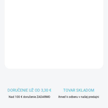
VEĽKOSŤ EU
MÔŽEME DORUČIŤ DO:
ZVOĽTE VARIANT
−
+
Pridať do košíka
Pánska vychádzková obuv ASICS Kanmei.
DETAILNÉ INFORMÁCIE
DORUČENIE UŽ OD 3,30 €
TOVAR SKLADOM
Nad 100 € doručenie ZADARMO
Ihneď k odberu v našej predajni