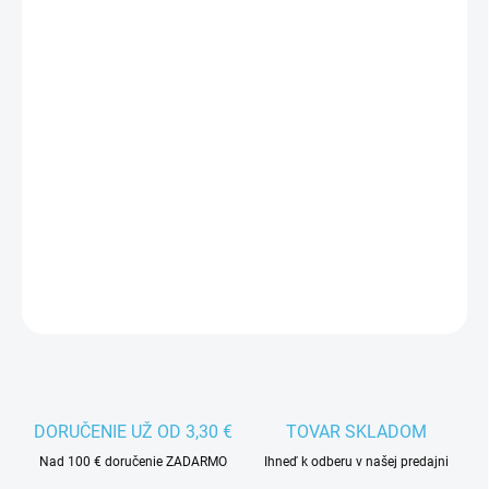
VEĽKOSŤ EU
MÔŽEME DORUČIŤ DO:
ZVOĽTE VARIANT
−
+
Pridať do košíka
Dámska bežecká obuv ASICS Gel-Pursue je vhodná pre
pokročilých bežcov.
DETAILNÉ INFORMÁCIE
DORUČENIE UŽ OD 3,30 €
TOVAR SKLADOM
Nad 100 € doručenie ZADARMO
Ihneď k odberu v našej predajni