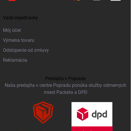
Vaše objednávky
Môj účet
Výmena tovaru
Odstúpenie od zmluvy
Reklamácia
Predajňa v Poprade
Naša predajňa v centre Popradu ponúka služby odmerných
miest Packeta a DPD