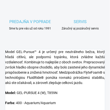
PREDAJŇA V POPRADE
SERVIS
Sme tu pre vás už od roku 1991
Záručný aj pozáručný servis
Model GEL-Pursue™ 4 je určený pre neutrálneho bežca, ktorý
hľadá citlivú, ale podpornú topánku, ktorá zvládne každú
vzdialenosť. Kombinuje to najlepšie z oboch svetov. Prepracovaný
zvršok hladko obopne chodidlo, aby bolo zaistené jeho dynamické
prispôsobenie a znížená hmotnosť. Medzipodrážka FlyteFoam® s
technológiou FluidRide® ponúka rovnakú prirodzenú stabilitu,
akú ste očakávali, a zároveň zlepšuje celkovú jazdu.
Model:
GEL-PURSUE 4 (W), T859N
Farba:
400 - Aquarium/Aquarium