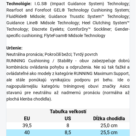
Technológie:
I.G.S® (Impact Guidance System) Technology;
Rearfoot and Forefoot GEL® Technology Cushioning System;
FluidRide® Midsole; Guidance Trusstic System™ Technology;
Guidance Line® Midsole Technology; Heel Clutching System™
Technology; Discrete Eyelets; ComforDry™ Sockliner; Gender-
specific cushioning; FlyteFoam® Midsole Technology
Určenie:
Neutrálna pronácia; Pokročilí bežci; Tvrdý povrch
RUNNING
Cushioning / Stability - obuv zabezpečuje dobrú
kombináciu ovládania pohybu a odpruženia. Nie sú tak ťažké a
ovládateľné ako modely z kategórie RUNNING Maximum Support,
ale stále ponúkajú vynikajúcu podporu pri behu. Ide o
najpopulárnejšiu kategóriu tréningovej obuvi značky Asics
stavanú pre neutrálnu až nadmernú pronáciu (normálna až
plochá klenba chodidla).
Tabuľka veľkostí
EU
US
Dĺžka chodidla
39,5
8
25,0 cm
40
8,5
25,5 cm